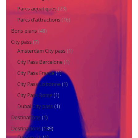
Parcs aquatiques
(23)
Parcs d'attractions
(16)
Bons plans
(48)
City pass
(7)
Amsterdam City pass
(1)
City Pass Barcelone
(1)
City Pass France
(1)
City Pass Lisbonne
(1)
City Pass Rome
(1)
Dubai City pass
(1)
Destinations
(1)
Destinations
(139)
Danemark
(1)