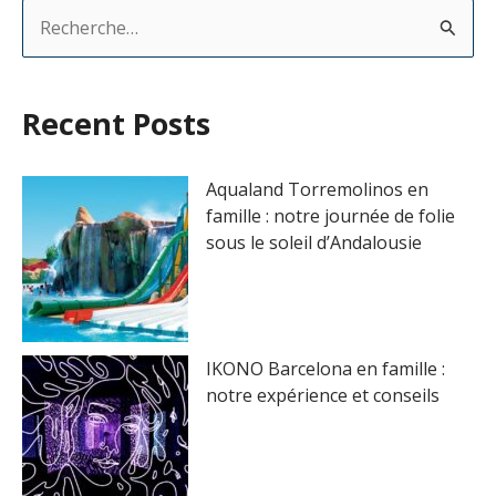
R
e
c
Recent Posts
h
e
Aqualand Torremolinos en
r
famille : notre journée de folie
sous le soleil d’Andalousie
c
h
e
r
IKONO Barcelona en famille :
notre expérience et conseils
: