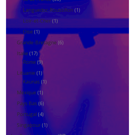
Languedoc-Roussillon
(1)
Loir-et-Cher
(1)
Oise
(1)
Grande-Bretagne
(6)
Italie
(17)
Rome
(9)
Lituanie
(1)
Kaunas
(1)
Mexique
(1)
Pays Bas
(6)
Portugal
(4)
Singapour
(1)