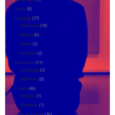
Dubai
(8)
Espagne
(37)
Barcelone
(18)
Madrid
(6)
Seville
(3)
Tenerife
(2)
Etats-Unis
(11)
Las Vegas
(2)
New York
(8)
France
(46)
Avignon
(1)
Bordeaux
(1)
Ile de France
(36)