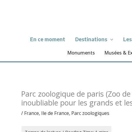
Aller
au
contenu
En ce moment
Destinations
Les
Monuments
Musées & E
Parc zoologique de paris (Zoo de
inoubliable pour les grands et les
/
France
,
Ile de France
,
Parc zoologiques