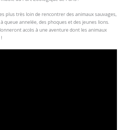
êtes plus très loin de rencontrer des animaux sauvages,
à queue annelée, des phoques et des jeunes lions.
 donneront accès à une aventure dont les animaux
!