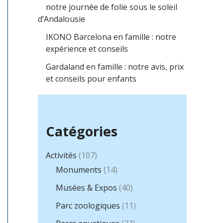
r
notre journée de folie sous le soleil
d’Andalousie
c
h
IKONO Barcelona en famille : notre
expérience et conseils
e
Gardaland en famille : notre avis, prix
r
et conseils pour enfants
:
Catégories
Activités
(107)
Monuments
(14)
Musées & Expos
(40)
Parc zoologiques
(11)