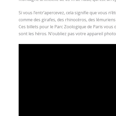
Si vous l’entr’apercevez, cela signifie que vous n’
comme des girafes, des rhinocéros, des lémuriens 
Ces billets pour le Parc Zoologique de Paris vous
sont les héros. N’oubliez pas votre appareil photo 