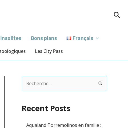
Rec
 insolites
Bons plans
Français
 zoologiques
Les City Pass
R
e
c
Recent Posts
h
e
Aqualand Torremolinos en famille :