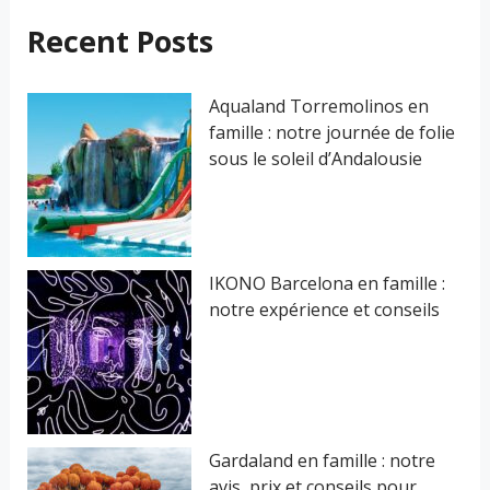
r
Recent Posts
c
h
Aqualand Torremolinos en
famille : notre journée de folie
e
sous le soleil d’Andalousie
r
:
IKONO Barcelona en famille :
notre expérience et conseils
Gardaland en famille : notre
avis, prix et conseils pour