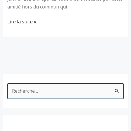
amitié hors du commun qui
Lire la suite »
R
e
c
h
e