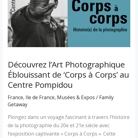
de
‘Corps
à
Corps’
au
Centre
Pompidou
Découvrez l’Art Photographique
Éblouissant de ‘Corps à Corps’ au
Centre Pompidou
France
,
Ile de France
,
Musées & Expos
/
Family
Getaway
Plongez dans un voyage fascinant à travers l’histoire
de la photographie du 20e et 21e siècle avec
l’exposition captivante « Corps à Corps ». Cette