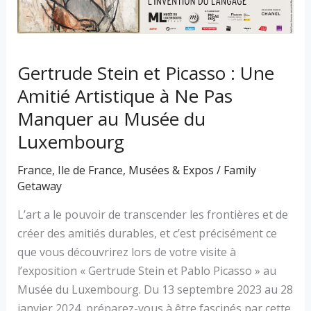
Amitié
Artistique
à
Ne
Gertrude Stein et Picasso : Une
Pas
Amitié Artistique à Ne Pas
Manquer
au
Manquer au Musée du
Musée
Luxembourg
du
Luxembourg
France
,
Ile de France
,
Musées & Expos
/
Family
Getaway
L’art a le pouvoir de transcender les frontières et de
créer des amitiés durables, et c’est précisément ce
que vous découvrirez lors de votre visite à
l’exposition « Gertrude Stein et Pablo Picasso » au
Musée du Luxembourg. Du 13 septembre 2023 au 28
janvier 2024, préparez-vous à être fascinés par cette