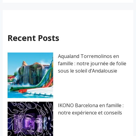
c
h
e
r
Recent Posts
c
h
Aqualand Torremolinos en
famille : notre journée de folie
e
sous le soleil d’Andalousie
r
:
IKONO Barcelona en famille :
notre expérience et conseils