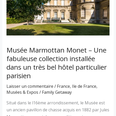
fabuleuse
collection
installée
dans
un
très
bel
Musée Marmottan Monet – Une
hôtel
fabuleuse collection installée
particulier
dans un très bel hôtel particulier
parisien
parisien
Laisser un commentaire
/
France
,
Ile de France
,
Musées & Expos
/
Family Getaway
Situé dans le l16ème arrondissement, le Musée est
un ancien pavillon de chasse acquis en 1882 par Jules