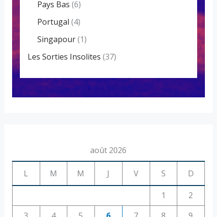
Pays Bas
(6)
Portugal
(4)
Singapour
(1)
Les Sorties Insolites
(37)
août 2026
L
M
M
J
V
S
D
1
2
3
4
5
6
7
8
9