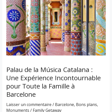
la
Música
Catalana
:
Une
Expérience
Incontournable
pour
Toute
la
Palau de la Música Catalana :
Famille
Une Expérience Incontournable
à
pour Toute la Famille à
Barcelone
Barcelone
Laisser un commentaire
/
Barcelone
,
Bons plans
,
Monuments
/
Family Getaway