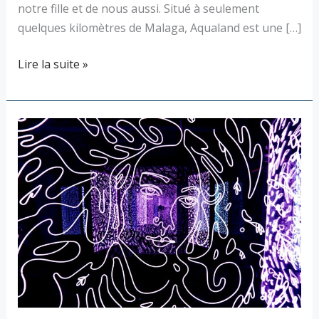
notre fille et de nous aussi. Situé à seulement
quelques kilomètres de Malaga, Aqualand est une […]
Lire la suite »
IKONO
Barcelona
en
famille
:
notre
expérience
et
conseils