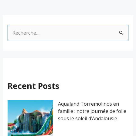
R
e
c
h
e
r
Recent Posts
c
h
Aqualand Torremolinos en
famille : notre journée de folie
e
sous le soleil d’Andalousie
r