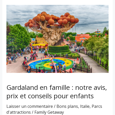
Gardaland
en
famille
:
notre
avis,
prix
et
conseils
pour
enfants
Gardaland en famille : notre avis,
prix et conseils pour enfants
Laisser un commentaire
/
Bons plans
,
Italie
,
Parcs
d'attractions
/
Family Getaway