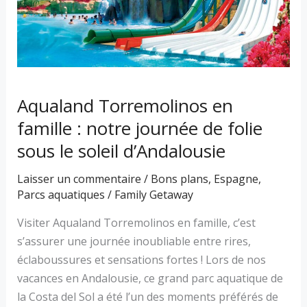
notre
journée
de
folie
sous
Aqualand Torremolinos en
le
famille : notre journée de folie
soleil
d’Andalousie
sous le soleil d’Andalousie
Laisser un commentaire
/
Bons plans
,
Espagne
,
Parcs aquatiques
/
Family Getaway
Visiter Aqualand Torremolinos en famille, c’est
s’assurer une journée inoubliable entre rires,
éclaboussures et sensations fortes ! Lors de nos
vacances en Andalousie, ce grand parc aquatique de
la Costa del Sol a été l’un des moments préférés de