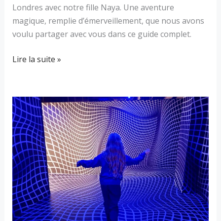
Londres avec notre fille Naya. Une aventure
magique, remplie d’émerveillement, que nous avons
voulu partager avec vous dans ce guide complet.
Lire la suite »
Twist
Museum
Londres
:
notre
visite
en
famille
dans