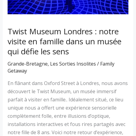
un
musée
qui
défie
Twist Museum Londres : notre
les
visite en famille dans un musée
sens
qui défie les sens
Grande-Bretagne
,
Les Sorties Insolites
/
Family
Getaway
En flânant dans Oxford Street à Londres, nous avons
découvert le Twist Museum, un musée immersif
parfait à visiter en famille.. Idéalement situé, ce lieu
unique nous a offert une expérience sensorielle
complètement folle, entre illusions d’optique,
installations interactives et fous rires partagés avec
notre fille de 8 ans. Voici notre retour d’expérience,