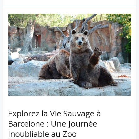
Explorez
la
Vie
Sauvage
à
Barcelone
:
Une
Journée
Inoubliable
au
Zoo
Explorez la Vie Sauvage à
Barcelone : Une Journée
Inoubliable au Zoo