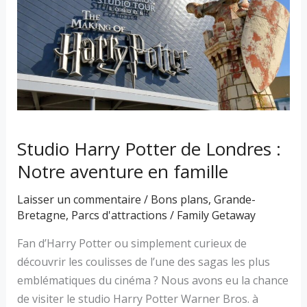
Potter
de
Londres
:
Notre
aventure
en
famille
Studio Harry Potter de Londres :
Notre aventure en famille
Laisser un commentaire
/
Bons plans
,
Grande-
Bretagne
,
Parcs d'attractions
/
Family Getaway
Fan d’Harry Potter ou simplement curieux de
découvrir les coulisses de l’une des sagas les plus
emblématiques du cinéma ? Nous avons eu la chance
de visiter le studio Harry Potter Warner Bros. à