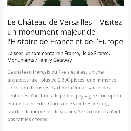
un
monument
majeur
Le Château de Versailles – Visitez
de
un monument majeur de
l’Histoire
l’Histoire de France et de l’Europe
de
France
Laisser un commentaire
/
France
,
Ile de France
,
et
Monuments
/
Family Getaway
de
Ce château français du 17e siècle est un chef
l’Europe
architecturale : plus de 2 300 pièces, une immense
collection d’œuvres d’art de la Renaissance, des
centaines d’hectares de jardins paysagers, un opéra
et une Galerie des Glaces de 75 mètres de long
bordée de miroirs et de statues. Ses createurs n’ont
pas fait les choses