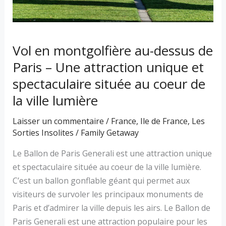
Une
attraction
unique
Vol en montgolfière au-dessus de
et
spectaculaire
Paris – Une attraction unique et
située
spectaculaire située au coeur de
au
la ville lumière
coeur
de
Laisser un commentaire
/
France
,
Ile de France
,
Les
la
Sorties Insolites
/
Family Getaway
ville
Le Ballon de Paris Generali est une attraction unique
lumière
et spectaculaire située au coeur de la ville lumière.
C’est un ballon gonflable géant qui permet aux
visiteurs de survoler les principaux monuments de
Paris et d’admirer la ville depuis les airs. Le Ballon de
Paris Generali est une attraction populaire pour les