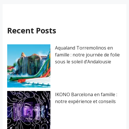
h
e
r
Recent Posts
c
h
Aqualand Torremolinos en
famille : notre journée de folie
e
sous le soleil d’Andalousie
r
:
IKONO Barcelona en famille :
notre expérience et conseils