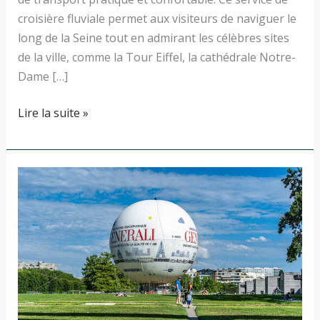
croisière fluviale permet aux visiteurs de naviguer le
long de la Seine tout en admirant les célèbres sites
de la ville, comme la Tour Eiffel, la cathédrale Notre-
Dame […]
Lire la suite »
Vol
en
montgolfière
au-
dessus
de
Paris
–