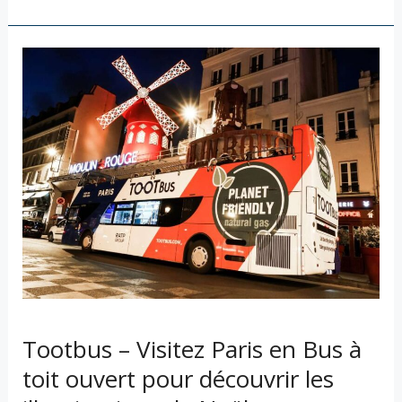
Tootbus
–
Visitez
Paris
en
Bus
à
toit
ouvert
pour
découvrir
les
Tootbus – Visitez Paris en Bus à
illuminations
toit ouvert pour découvrir les
de
Noël