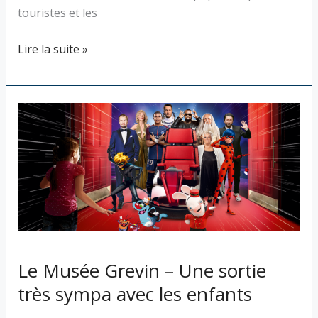
touristes et les
Lire la suite »
Le
Musée
Grevin
–
Une
sortie
très
sympa
avec
Le Musée Grevin – Une sortie
les
très sympa avec les enfants
enfants