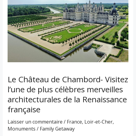
de
Chambord-
Visitez
l’une
de
plus
célèbres
merveilles
architecturales
de
Le Château de Chambord- Visitez
la
l’une de plus célèbres merveilles
Renaissance
architecturales de la Renaissance
française
française
Laisser un commentaire
/
France
,
Loir-et-Cher
,
Monuments
/
Family Getaway