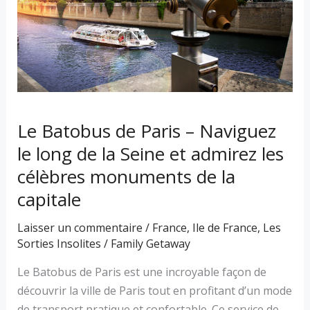
Naviguez
le
long
de
la
Seine
Le Batobus de Paris – Naviguez
et
admirez
le long de la Seine et admirez les
les
célèbres monuments de la
célèbres
capitale
monuments
de
Laisser un commentaire
/
France
,
Ile de France
,
Les
la
Sorties Insolites
/
Family Getaway
capitale
Le Batobus de Paris est une incroyable façon de
découvrir la ville de Paris tout en profitant d’un mode
de transport pratique et confortable. Ce service de