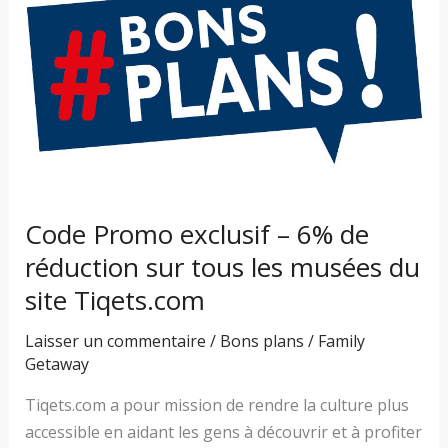
exclusif
–
6%
de
réduction
sur
tous
les
Code Promo exclusif – 6% de
musées
réduction sur tous les musées du
du
site
site Tiqets.com
Tiqets.com
Laisser un commentaire
/
Bons plans
/
Family
Getaway
Tiqets.com a pour mission de rendre la culture plus
accessible en aidant les gens à découvrir et à profiter