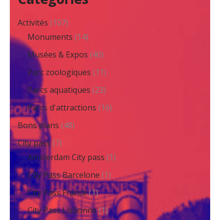
Activités
(107)
Monuments
(14)
Musées & Expos
(40)
Parc zoologiques
(11)
Parcs aquatiques
(23)
Parcs d'attractions
(16)
Bons plans
(48)
City pass
(7)
Amsterdam City pass
(1)
City Pass Barcelone
(1)
City Pass France
(1)
City Pass Lisbonne
(1)