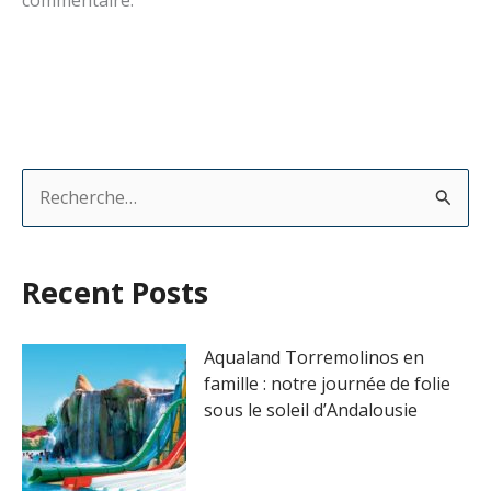
R
e
c
Recent Posts
h
e
Aqualand Torremolinos en
r
famille : notre journée de folie
sous le soleil d’Andalousie
c
h
e