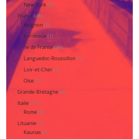
New York
(8)
France
(46)
Avignon
(1)
Bordeaux
(1)
Ile de France
(36)
Languedoc-Roussillon
(1)
Loir-et-Cher
(1)
Oise
(1)
Grande-Bretagne
(6)
Italie
(17)
Rome
(9)
Lituanie
(1)
Kaunas
(1)