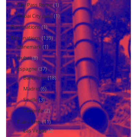
City Pass Rome
(1)
Dubai City pass
(1)
Destinations
(1)
Destinations
(139)
Danemark
(1)
Dubai
(8)
Espagne
(37)
Barcelone
(18)
Madrid
(6)
Seville
(3)
Tenerife
(2)
Etats-Unis
(11)
Las Vegas
(2)