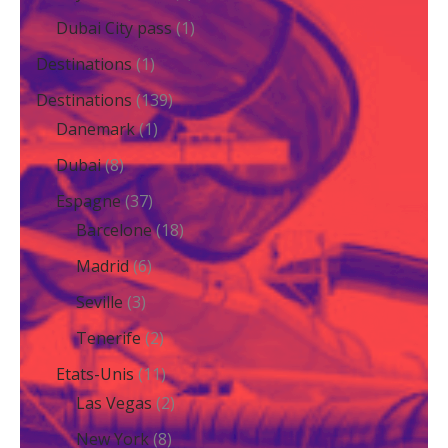
Dubai City pass
(1)
Destinations
(1)
Destinations
(139)
Danemark
(1)
Dubai
(8)
Espagne
(37)
Barcelone
(18)
Madrid
(6)
Seville
(3)
Tenerife
(2)
Etats-Unis
(11)
Las Vegas
(2)
New York
(8)