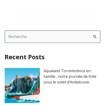
R
e
c
Recent Posts
h
e
Aqualand Torremolinos en
r
famille : notre journée de folie
sous le soleil d’Andalousie
c
h
e