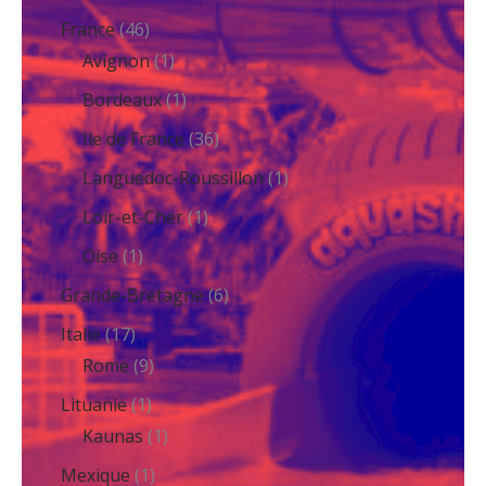
France
(46)
Avignon
(1)
Bordeaux
(1)
Ile de France
(36)
Languedoc-Roussillon
(1)
Loir-et-Cher
(1)
Oise
(1)
Grande-Bretagne
(6)
Italie
(17)
Rome
(9)
Lituanie
(1)
Kaunas
(1)
Mexique
(1)