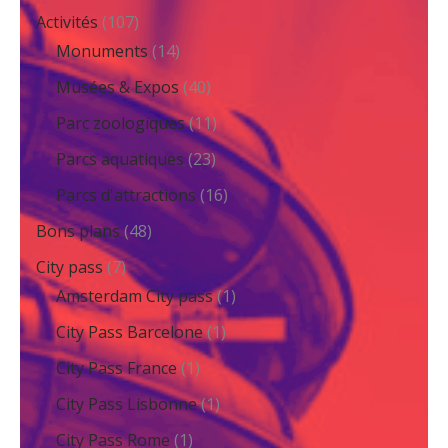
Activités
(107)
Monuments
(14)
Musées & Expos
(40)
Parc zoologiques
(11)
Parcs aquatiques
(23)
Parcs d'attractions
(16)
Bons plans
(48)
City pass
(7)
Amsterdam City pass
(1)
City Pass Barcelone
(1)
City Pass France
(1)
City Pass Lisbonne
(1)
City Pass Rome
(1)